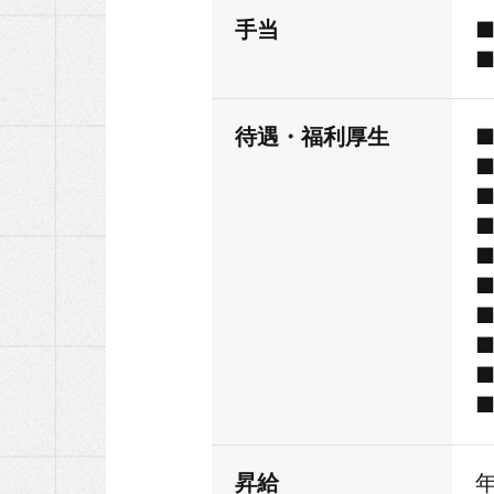
手当
待遇・福利厚生
昇給
年